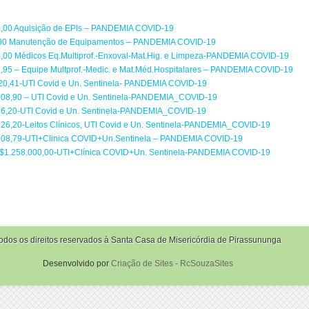
0,00 Aquisição de EPIs – PANDEMIA COVID-19
,00 Manutenção de Equipamentos – PANDEMIA COVID-19
,00 Médicos Eq.Multiprof.-Enxoval-Mat.Hig. e Limpeza-PANDEMIA COVID-19
,95 – Equipe Multprof.-Medic. e Mat.Méd.Hospitalares – PANDEMIA COVID-19
20,41-UTI Covid e Un. Sentinela- PANDEMIA COVID-19
008,90 – UTI Covid e Un. Sentinela-PANDEMIA_COVID-19
26,20-UTI Covid e Un. Sentinela-PANDEMIA_COVID-19
26,20-Leitos Clínicos, UTI Covid e Un. Sentinela-PANDEMIA_COVID-19
708,79-UTI+Clinica COVID+Un.Sentinela – PANDEMIA COVID-19
$1.258.000,00-UTI+Clínica COVID+Un. Sentinela-PANDEMIA COVID-19
odos os direitos reservados à Santa Casa de Misericórdia de Pirassununga
Desenvolvido por
Criação de Sites - RcSouzaSites