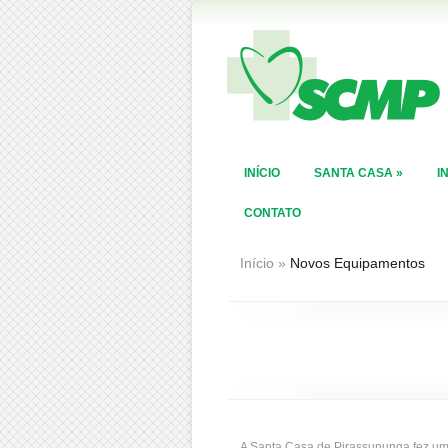
INÍCIO
SANTA CASA
»
I
CONTATO
Início
»
Novos Equipamentos
A Santa Casa de Pirassununga fez um 