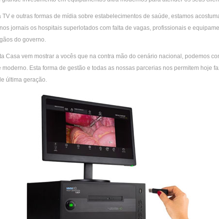
TV e outras formas de mídia sobre estabelecimentos de saúde, estamos acostuma
nos jornais os hospitais superlotados com falta de vagas, profissionais e equipame
gãos do governo.
a Casa vem mostrar a vocês que na contra mão do cenário nacional, podemos com 
 e moderno. Esta forma de gestão e todas as nossas parcerias nos permitem hoje 
e última geração.