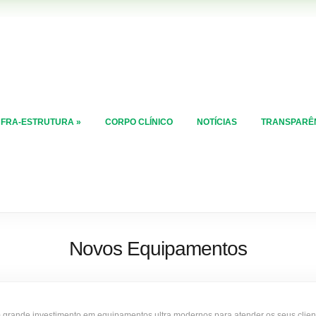
NFRA-ESTRUTURA
»
CORPO CLÍNICO
NOTÍCIAS
TRANSPARÊ
Novos Equipamentos
grande investimento em equipamentos ultra modernos para atender os seus client