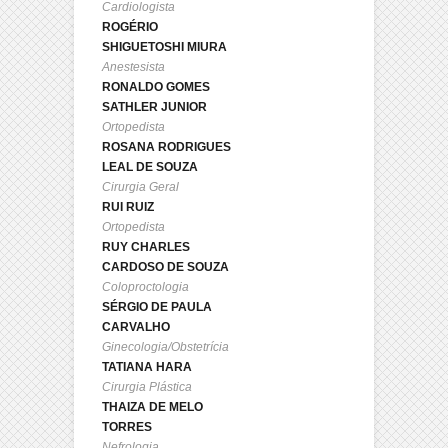
Cardiologista
ROGÉRIO
SHIGUETOSHI MIURA
Anestesista
RONALDO GOMES
SATHLER JUNIOR
Ortopedista
ROSANA RODRIGUES
LEAL DE SOUZA
Cirurgia Geral
RUI RUIZ
Ortopedista
RUY CHARLES
CARDOSO DE SOUZA
Coloproctologia
SÉRGIO DE PAULA
CARVALHO
Ginecologia/Obstetrícia
TATIANA HARA
Cirurgia Plástica
THAIZA DE MELO
TORRES
Nefrologia