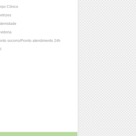
rpo Clínico
retrizes
ternidade
vidoria
onto socorro/Pronto atendimento 24h
I