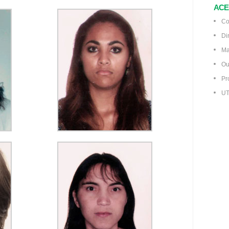
ACE
Co
Di
Ma
Ou
Pr
UT