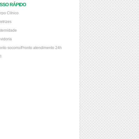
SSO RÁPIDO
rpo Clínico
retrizes
ternidade
vidoria
onto socorro/Pronto atendimento 24h
I