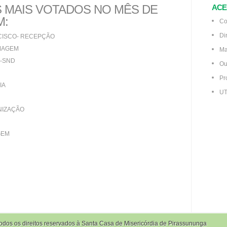
 MAIS VOTADOS NO MÊS DE
ACE
M:
Co
Di
CISCO- RECEPÇÃO
MAGEM
Ma
A-SND
Ou
Pr
IA
UT
ENIZAÇÃO
GEM
odos os direitos reservados à Santa Casa de Misericórdia de Pirassununga