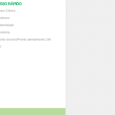
SSO RÁPIDO
rpo Clínico
retrizes
ternidade
vidoria
onto socorro/Pronto atendimento 24h
I