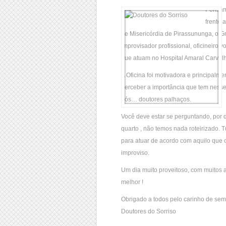
Pensan
frente 
de Misericórdia de Pirassununga, o G
improvisador profissional, oficineiro
que atuam no Hospital Amaral Carvalh
A Oficina foi motivadora e principalme
perceber a importância que tem nesse 
nós… doutores palhaços.
Você deve estar se perguntando, por
quarto , não temos nada roteirizado.
para atuar de acordo com aquilo que o
improviso.
Um dia muito proveitoso, com muitos
melhor !
Obrigado a todos pelo carinho de sem
Doutores do Sorriso