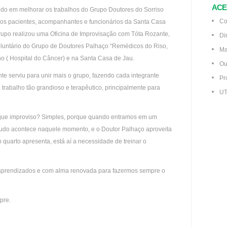
ACE
do em melhorar os trabalhos do Grupo Doutores do Sorriso
Co
aos pacientes, acompanhantes e funcionários da Santa Casa
rupo realizou uma Oficina de Improvisação com Tóta Rozante,
Di
 voluntário do Grupo de Doutores Palhaço “Remédicos do Riso,
Ma
o ( Hospital do Câncer) e na Santa Casa de Jau.
Ou
nte serviu para unir mais o grupo, fazendo cada integrante
Pr
trabalho tão grandioso e terapêutico, principalmente para
UT
 que improviso? Simples, porque quando entramos em um
 Tudo acontece naquele momento, e o Doutor Palhaço aproveita
 quarto apresenta, está aí a necessidade de treinar o
 aprendizados e com alma renovada para fazermos sempre o
pre.