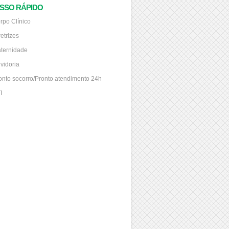
SSO RÁPIDO
rpo Clínico
retrizes
ternidade
vidoria
onto socorro/Pronto atendimento 24h
I