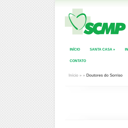
INÍCIO
SANTA CASA
»
I
CONTATO
Início
»
»
Doutores do Sorriso