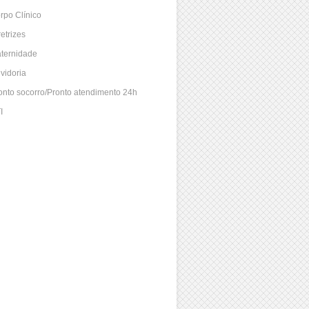
rpo Clínico
retrizes
ternidade
vidoria
onto socorro/Pronto atendimento 24h
I