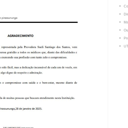
Co
Di
Ma
Ou
Pr
UT