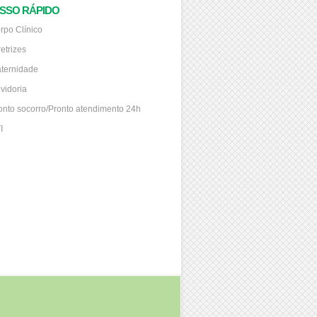
SSO RÁPIDO
rpo Clínico
retrizes
ternidade
vidoria
onto socorro/Pronto atendimento 24h
I