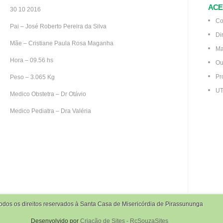
ACE
30 10 2016
Co
Pai – José Roberto Pereira da Silva
Di
Mãe – Cristiane Paula Rosa Maganha
Ma
Hora – 09.56 hs
Ou
Pr
Peso – 3.065 Kg
UT
Medico Obstetra – Dr Otávio
Medico Pediatra – Dra Valéria
odos os direitos reservados à Santa Casa de Misericórdia de Pirassununga
Desenvolvido por
Criação de Sites - RcSouzaSites