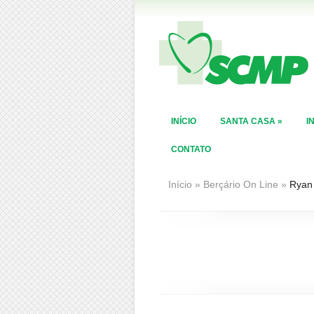
INÍCIO
SANTA CASA
»
I
CONTATO
Início
»
Berçário On Line
»
Ryan