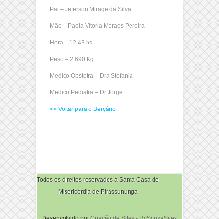
Pai – Jeferson Mirage da Silva
Mãe – Paola Vitoria Moraes Pereira
Hora – 12.43 hs
Peso – 2.690 Kg
Medico Obstetra – Dra Stefania
Medico Pediatra – Dr Jorge
<< Voltar para o Berçário
Todos os direitos reservados à Santa Casa de
Misericórdia de Pirassununga
Desenvolvido por
Criação de Sites - RcSouzaSites