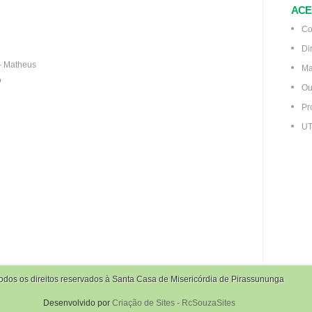
ACE
Co
Di
 – Matheus
Ma
o
Ou
Pr
UT
odos os direitos reservados à Santa Casa de Misericórdia de Pirassununga
Desenvolvido por
Criação de Sites - RcSouzaSites