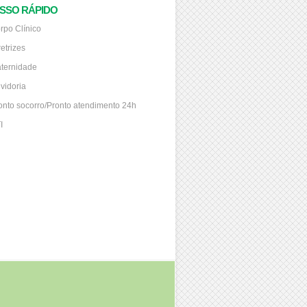
SSO RÁPIDO
rpo Clínico
retrizes
ternidade
vidoria
onto socorro/Pronto atendimento 24h
I