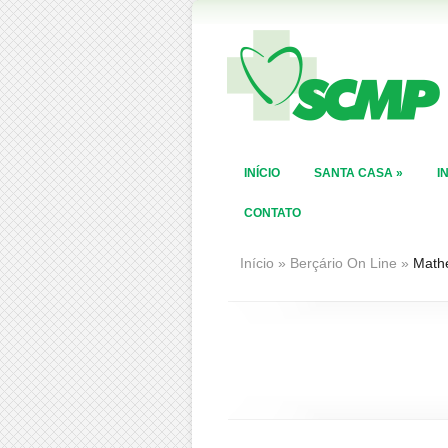
INÍCIO
SANTA CASA
»
I
CONTATO
Início
»
Berçário On Line
»
Math