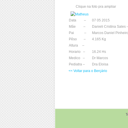
Clique na foto pra ampliar
Data –
07 05 2015
Mãe –
Danieli Cristina Sales
Pai –
Marcos Daniel Pinheir
Pêso –
4.165 Kg
Altura –
Horario –
16.24 Hs
Medico –
Dr Marcos
Pediatra –
Dra Eloisa
<< Voltar para o Berçário
T