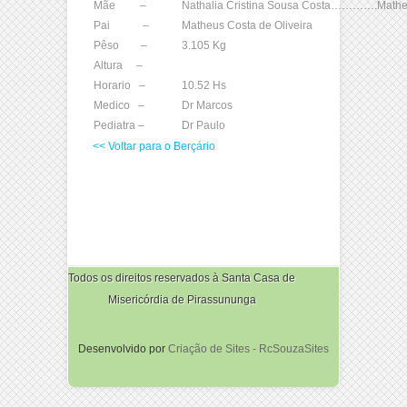
Mãe –
Nathalia Cristina Sousa Costa………….Math
Pai –
Matheus Costa de Oliveira
Pêso –
3.105 Kg
Altura –
Horario –
10.52 Hs
Medico –
Dr Marcos
Pediatra –
Dr Paulo
<< Voltar para o Berçário
Todos os direitos reservados à Santa Casa de
Misericórdia de Pirassununga
Desenvolvido por
Criação de Sites - RcSouzaSites