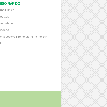
SSO RÁPIDO
rpo Clínico
retrizes
ternidade
vidoria
onto socorro/Pronto atendimento 24h
I