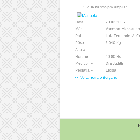
Clique na foto pra ampliar
Data –
20 03 2015
Mãe –
Vanessa Alessandr
Pai –
Luiz Fernando M. 
Pêso –
3.040 Kg
Altura –
Horario –
10.00 Hs
Medico –
Dra Judith
Pediatra –
Eloisa
<< Voltar para o Berçário
T