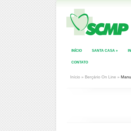
INÍCIO
SANTA CASA
»
I
CONTATO
Início
»
Berçário On Line
»
Manu