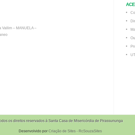
ACE
Co
Di
a Vallim – MANUELA –
Ma
Caneo
Ou
Pr
UT
odos os direitos reservados à Santa Casa de Misericórdia de Pirassununga
Desenvolvido por
Criação de Sites - RcSouzaSites