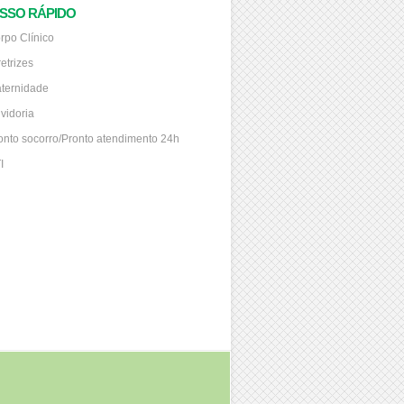
SSO RÁPIDO
rpo Clínico
retrizes
ternidade
vidoria
onto socorro/Pronto atendimento 24h
I