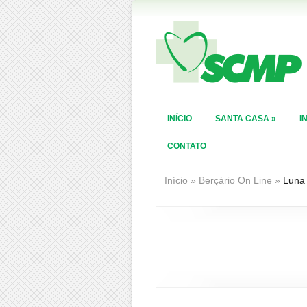
INÍCIO
SANTA CASA
»
I
CONTATO
Início
»
Berçário On Line
»
Luna