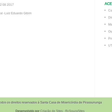
ACE
2 08 2017
Co
ai -Luiz Eduardo Gibim
Di
Ma
Ou
Pr
UT
odos os direitos reservados à Santa Casa de Misericórdia de Pirassununga
Desenvolvido por
Criação de Sites - RcSouzaSites