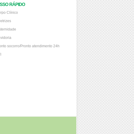
SSO RÁPIDO
rpo Clínico
retrizes
ternidade
vidoria
onto socorro/Pronto atendimento 24h
I