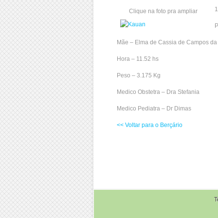
1
Clique na foto pra ampliar
P
Mãe – Elma de Cassia de Campos da 
Hora – 11.52 hs
Peso – 3.175 Kg
Medico Obstetra – Dra Stefania
Medico Pediatra – Dr Dimas
<< Voltar para o Berçário
T