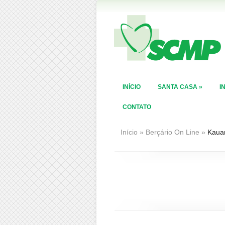
INÍCIO
SANTA CASA
»
I
CONTATO
Início
»
Berçário On Line
»
Kaua