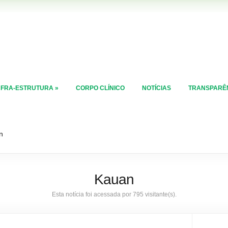
NFRA-ESTRUTURA
»
CORPO CLÍNICO
NOTÍCIAS
TRANSPARÊ
n
Kauan
Esta notícia foi acessada por 795 visitante(s).