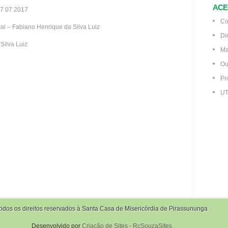
ACE
7 07 2017
Co
ai – Fabiano Henrique da Silva Luiz
Di
Silva Luiz
Ma
Ou
Pr
UT
odos os direitos reservados à Santa Casa de Misericórdia de Pirassununga
Desenvolvido por
Criação de Sites - RcSouzaSites