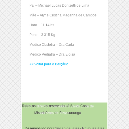
Pai – Michael Lucas Donizetti de Lima
Mãe – Alyne Cristina Maganha de Campos
Hora – 11.14 hs
Peso – 3.315 Kg
Medico Obstetra – Dra Carla
Medico Pediatra – Dra Eloisa
<< Voltar para o Berçário
Todos os direitos reservados à Santa Casa de
Misericórdia de Pirassununga
Desenvolvido por
Criação de Sites - RcSouzaSites