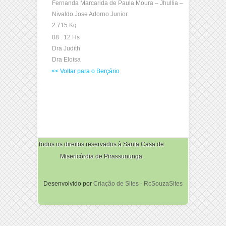
Fernanda Marcarida de Paula Moura – Jhullia –
Nivaldo Jose Adorno Junior
2.715 Kg
08 . 12 Hs
Dra Judith
Dra Eloisa
<< Voltar para o Berçário
Todos os direitos reservados à Santa Casa de
Misericórdia de Pirassununga
Desenvolvido por
Criação de Sites - RcSouzaSites