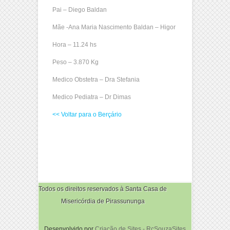
Pai – Diego Baldan
Mãe -Ana Maria Nascimento Baldan – Higor
Hora – 11.24 hs
Peso – 3.870 Kg
Medico Obstetra – Dra Stefania
Medico Pediatra – Dr Dimas
<< Voltar para o Berçário
Todos os direitos reservados à Santa Casa de
Misericórdia de Pirassununga
Desenvolvido por
Criação de Sites - RcSouzaSites