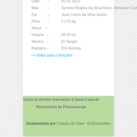
Data –
05 03 2015
Mãe –
Tamires Regina da Silva Alves -Henrique Car
Pai –
José Carlos da Silva Junior
Pêso –
3.175 Kg
Altura –
Horario –
09.05 Hs
Medico –
Dr Sergio
Pediatra –
Dra Heloisa
<< Voltar para o Berçário
Todos os direitos reservados à Santa Casa de
Misericórdia de Pirassununga
Desenvolvido por
Criação de Sites - RcSouzaSites