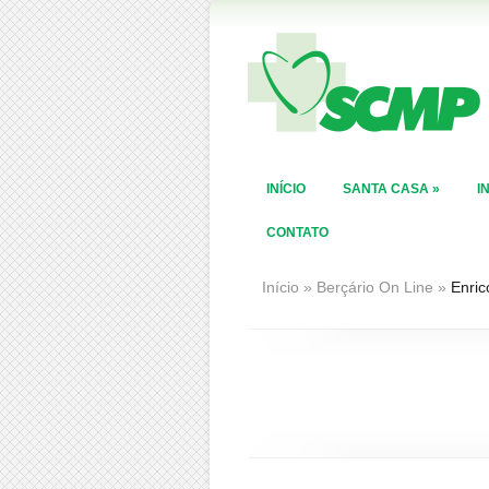
INÍCIO
SANTA CASA
»
I
CONTATO
Início
»
Berçário On Line
»
Enric