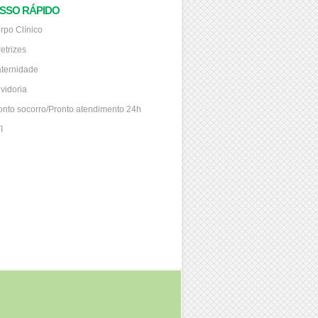
SSO RÁPIDO
rpo Clínico
retrizes
ternidade
vidoria
onto socorro/Pronto atendimento 24h
I