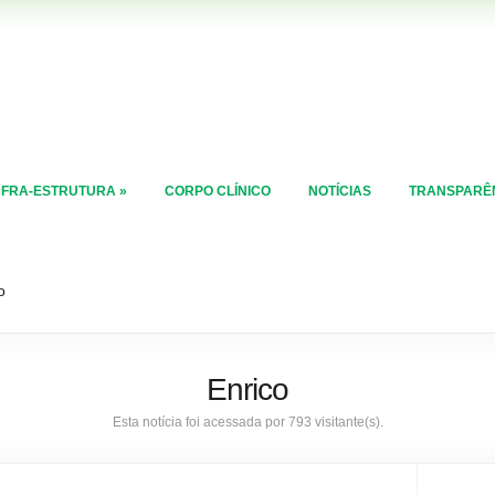
NFRA-ESTRUTURA
»
CORPO CLÍNICO
NOTÍCIAS
TRANSPARÊ
o
Enrico
Esta notícia foi acessada por 793 visitante(s).