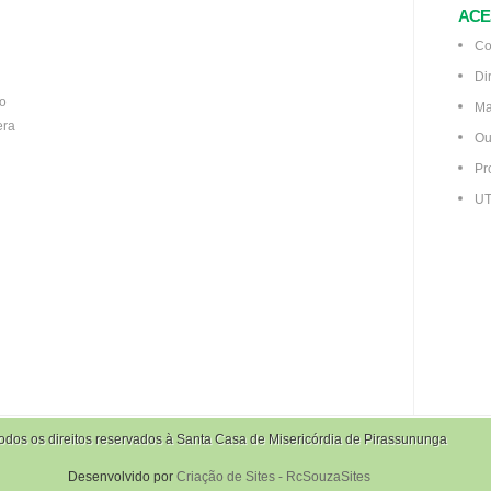
ACE
Co
Di
co
Ma
era
Ou
Pr
UT
odos os direitos reservados à Santa Casa de Misericórdia de Pirassununga
Desenvolvido por
Criação de Sites - RcSouzaSites