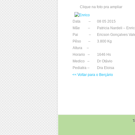
Clique na foto pra ampliar
Data –
08 05 2015
Mãe –
Patricia Nardeli – Enri
Pai –
Ericson Gonçalves Val
Pêso –
3.800 Kg
Altura –
Horario –
1646 Hs
Medico –
Dr Otávio
Pediatra –
Dra Eloisa
<< Voltar para o Berçário
T