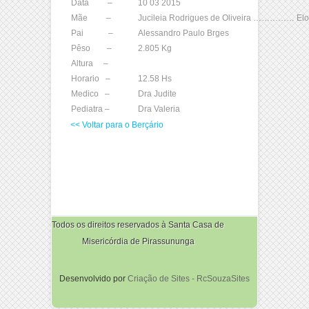
Data –
10 03 2015
Mãe –
Jucileia Rodrigues de Oliveira …………… Eloa
Pai –
Alessandro Paulo Brges
Pêso –
2.805 Kg
Altura –
Horario –
12.58 Hs
Medico –
Dra Judite
Pediatra –
Dra Valeria
<< Voltar para o Berçário
Todos os direitos reservados à Santa Casa de
Misericórdia de Pirassununga
Desenvolvido por
Criação de Sites - RcSouzaSites