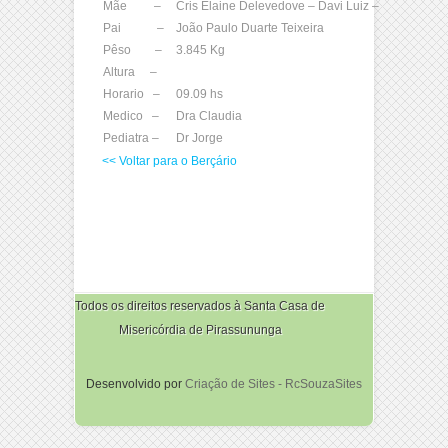
Mãe –
Cris Elaine Delevedove – Davi Luiz –
Pai –
João Paulo Duarte Teixeira
Pêso –
3.845 Kg
Altura –
Horario –
09.09 hs
Medico –
Dra Claudia
Pediatra –
Dr Jorge
<< Voltar para o Berçário
Todos os direitos reservados à Santa Casa de
Misericórdia de Pirassununga
Desenvolvido por
Criação de Sites - RcSouzaSites