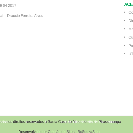
ACE
9 04 2017
Co
ai – Draucio Ferreira Alves
Di
Ma
Ou
Pr
UT
odos os direitos reservados à Santa Casa de Misericórdia de Pirassununga
Desenvolvido por
Criação de Sites - RcSouzaSites