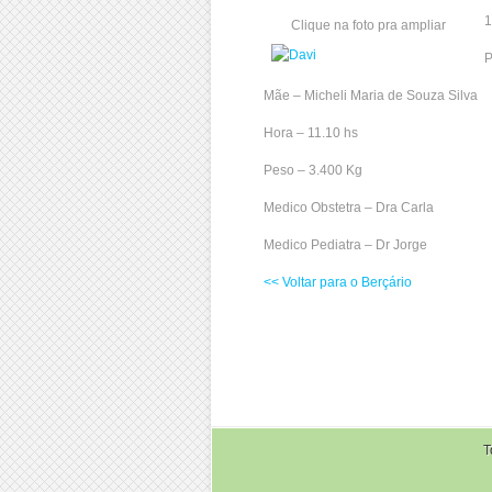
1
Clique na foto pra ampliar
P
Mãe – Micheli Maria de Souza Silva
Hora – 11.10 hs
Peso – 3.400 Kg
Medico Obstetra – Dra Carla
Medico Pediatra – Dr Jorge
<< Voltar para o Berçário
T