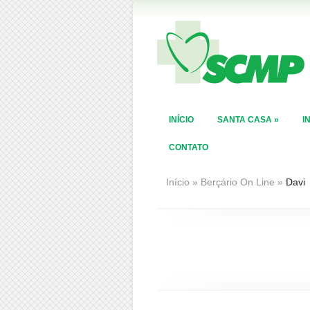
INÍCIO
SANTA CASA
»
I
CONTATO
Início
»
Berçário On Line
»
Davi