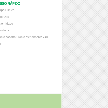
SSO RÁPIDO
rpo Clínico
retrizes
ternidade
vidoria
onto socorro/Pronto atendimento 24h
I