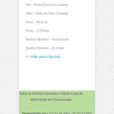
Pai – Andre Dionisio Lourenço
Mãe – Talita Da Silva Colombo
Hora – 08.11 hs
Peso – 2.794 Kg
Medico Obstetra – Dra Claudia
Medico Pediatra – Dr Jorge
<< Voltar para o Berçário
Todos os direitos reservados à Santa Casa de
Misericórdia de Pirassununga
Desenvolvido por
Criação de Sites - RcSouzaSites