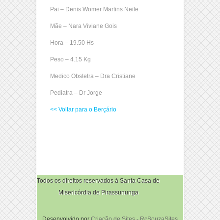
Pai – Denis Womer Martins Neile
Mãe – Nara Viviane Gois
Hora – 19.50 Hs
Peso – 4.15 Kg
Medico Obstetra – Dra Cristiane
Pediatra – Dr Jorge
<< Voltar para o Berçário
Todos os direitos reservados à Santa Casa de
Misericórdia de Pirassununga
Desenvolvido por
Criação de Sites - RcSouzaSites