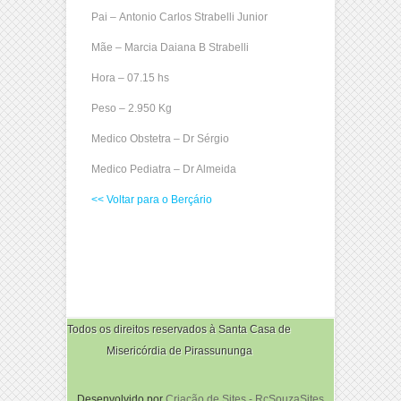
Pai – Antonio Carlos Strabelli Junior
Mãe – Marcia Daiana B Strabelli
Hora – 07.15 hs
Peso – 2.950 Kg
Medico Obstetra – Dr Sérgio
Medico Pediatra – Dr Almeida
<< Voltar para o Berçário
Todos os direitos reservados à Santa Casa de
Misericórdia de Pirassununga
Desenvolvido por
Criação de Sites - RcSouzaSites