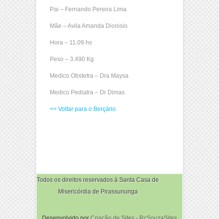
Pai – Fernando Pereira Lima
Mãe – Avila Amanda Dionisio
Hora – 11.09 hs
Peso – 3.490 Kg
Medico Obstetra – Dra Maysa
Medico Pediatra – Dr Dimas
<< Voltar para o Berçário
Todos os direitos reservados à Santa Casa de
Misericórdia de Pirassununga
Desenvolvido por
Criação de Sites - RcSouzaSites