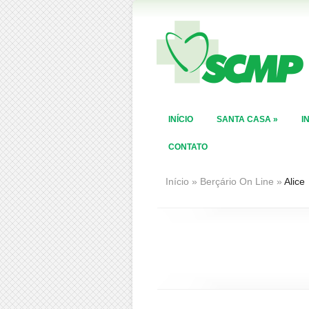
INÍCIO
SANTA CASA
»
I
CONTATO
Início
»
Berçário On Line
»
Alice