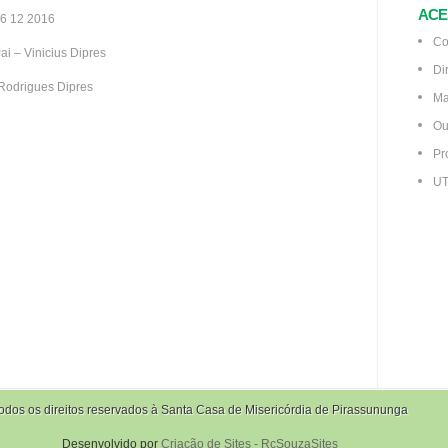
ACE
6 12 2016
Co
ai – Vinicius Dipres
Di
Rodrigues Dipres
Ma
Ou
Pr
UT
odos os direitos reservados à Santa Casa de Misericórdia de Pirassununga
Desenvolvido por
Criação de Sites - RcSouzaSites