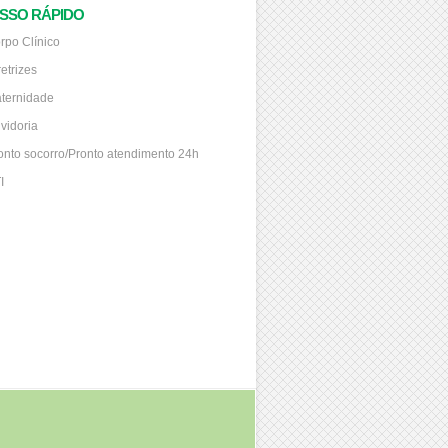
SSO RÁPIDO
rpo Clínico
retrizes
ternidade
vidoria
onto socorro/Pronto atendimento 24h
I