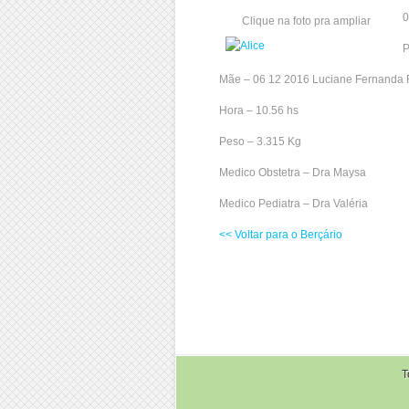
0
Clique na foto pra ampliar
P
Mãe – 06 12 2016 Luciane Fernanda 
Hora – 10.56 hs
Peso – 3.315 Kg
Medico Obstetra – Dra Maysa
Medico Pediatra – Dra Valéria
<< Voltar para o Berçário
T