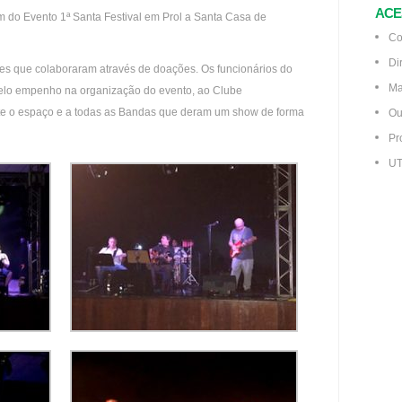
ACE
 do Evento 1ª Santa Festival em Prol a Santa Casa de
Co
Di
es que colaboraram através de doações. Os funcionários do
Ma
elo empenho na organização do evento, ao Clube
te o espaço e a todas as Bandas que deram um show de forma
Ou
Pr
UT