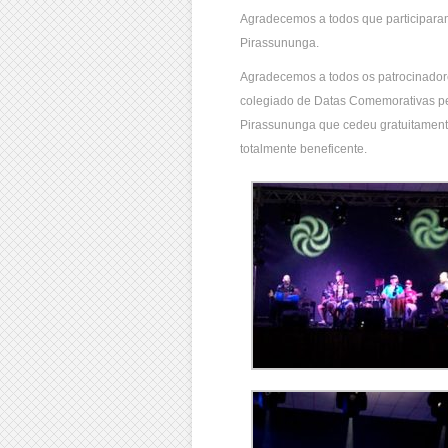
Agradecemos a todos que participaram
Pirassununga.
Agradecemos a todos os patrocinador
colegiado de Datas Comemorativas p
Pirassununga que cedeu gratuitamen
totalmente beneficente.