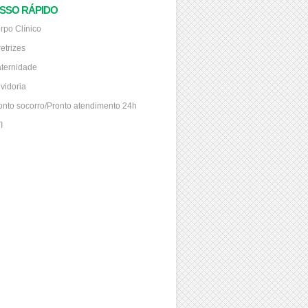
SSO RÁPIDO
rpo Clínico
retrizes
ternidade
vidoria
onto socorro/Pronto atendimento 24h
I