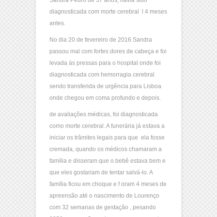
Sandra Pedro de 37 anos, havia sido
diagnosticada com morte cerebral l 4 meses
antes.
No dia 20 de fevereiro de 2016 Sandra
passou mal com fortes dores de cabeça e foi
levada às pressas para o hospital onde foi
diagnosticada com hemorragia cerebral
sendo transferida de urgência para Lisboa
onde chegou em coma profundo e depois.
de avaliações médicas, foi diagnosticada
como morte cerebral. A funerária já estava a
iniciar os trâmites legais para que ela fosse
cremada, quando os médicos chamaram a
família e disseram que o bebê estava bem e
que eles gostariam de tentar salvá-lo. A
família ficou em choque e f oram 4 meses de
apreensão até o nascimento de Lourenço
com 32 semanas de gestação , pesando